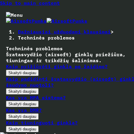
Skip to main content
Dažniausiai užduodami klausimai
>
Techninės problemos
Techninės problemos
Šratasvydžio (airsoft) ginklų priežiūra,
tiuningas ir trikdžių šalinimas.
Kaip prižiūrėti ginklą po žaidimo?
Skaityti daugiau
Kaip padidinti šratasvydžio (airsoft) gink
šaudymo nuotolį?
Skaityti daugiau
Kas yra HPA sistema?
Skaityti daugiau
Kas yra DMR?
Skaityti daugiau
Kaip tiuninguoti ginklą?
Skaityti daugiau