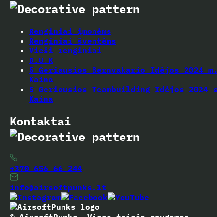
Renginiai įmonėms
Renginiai šventėms
Vieši renginiai
D.U.K
5 Geriausios Bernvakario Idėjos 2024 m
Kaina
5 Geriausios Teambuilding Idėjos 2024 
Kaina
Kontaktai
+370 656 66 244
info@airsoftpunks.lt
© AirsoftPunks. Visos teisės saugomos.