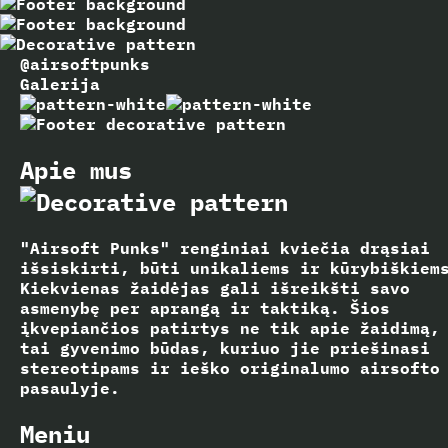
@airsoftpunks
Galerija
Apie mus
"Airsoft Punks" renginiai kviečia drąsiai
išsiskirti, būti unikaliems ir kūrybiškiem
Kiekvienas žaidėjas gali išreikšti savo
asmenybę per aprangą ir taktiką. Šios
įkvepiančios patirtys ne tik apie žaidimą,
tai gyvenimo būdas, kuriuo jie priešinasi
stereotipams ir ieško originalumo airsofto
pasaulyje.
Meniu